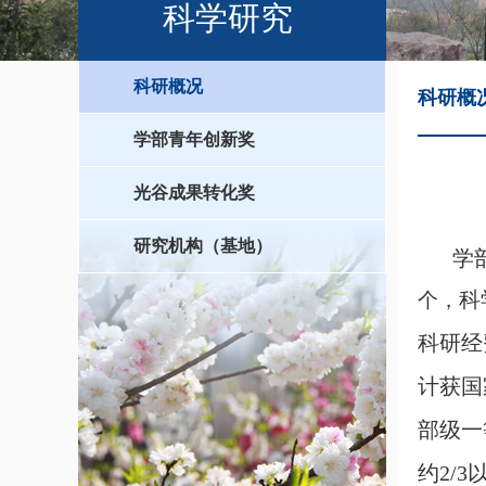
科学研究
科研概况
科研概
学部青年创新奖
光谷成果转化奖
研究机构（基地）
学
科
个，
科研经
计获国
部级一
约2/3