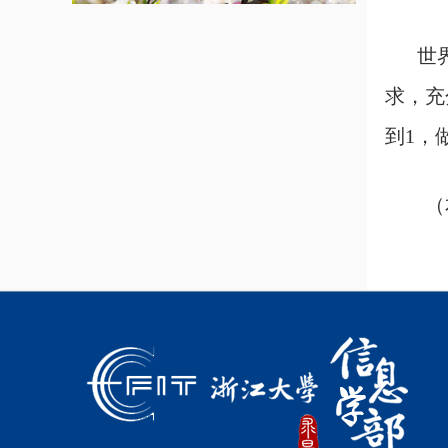
世
求，充
到1，
（